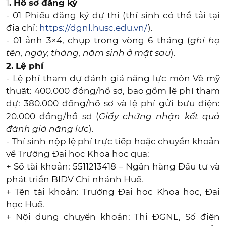
1
. Hồ sơ đăng ký
- 01 Phiếu đăng ký dự thi (thí sinh có thể tải tại
địa chỉ:
https://dgnl.husc.edu.vn/
).
- 01 ảnh 3×4, chụp trong vòng 6 tháng (
ghi họ
tên, ngày, tháng, năm sinh ở mặt sau
).
2. Lệ phí
- Lệ phí tham dự đánh giá năng lực môn Vẽ mỹ
thuật: 400.000 đồng/hồ sơ, bao gồm lệ phí tham
dự: 380.000 đồng/hồ sơ và lệ phí gửi bưu điện:
20.000 đồng/hồ sơ (
Giấy chứng nhận kết quả
đánh giá năng lực
).
- Thí sinh nộp lệ phí trực tiếp hoặc chuyển khoản
về Trường Đại học Khoa học qua:
+ Số tài khoản: 5511213418 – Ngân hàng Đầu tư và
phát triển BIDV Chi nhánh Huế.
+ Tên tài khoản: Trường Đại học Khoa học, Đại
học Huế.
+ Nội dung chuyển khoản: Thi ĐGNL, Số điện