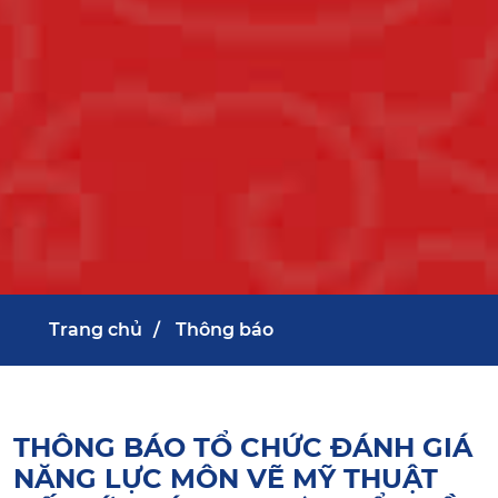
Trang chủ
Thông báo
THÔNG BÁO TỔ CHỨC ĐÁNH GIÁ
NĂNG LỰC MÔN VẼ MỸ THUẬT