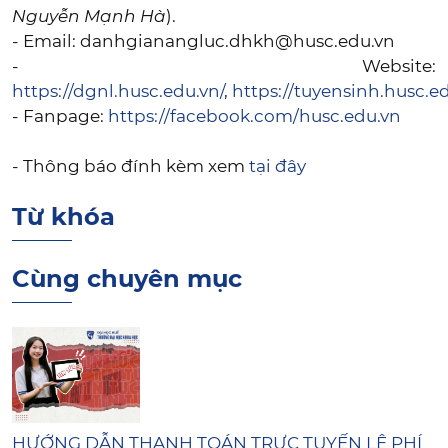
Nguyễn Mạnh Hà
).
- Email: danhgianangluc.dhkh@husc.edu.vn
- Website:
https://dgnl.husc.edu.vn/
,
https://tuyensinh.husc.ed
- Fanpage:
https://facebook.com/husc.edu.vn
- Thông báo đính kèm xem
tại đây
Từ khóa
Cùng chuyên mục
HƯỚNG DẪN THANH TOÁN TRỰC TUYẾN LỆ PHÍ