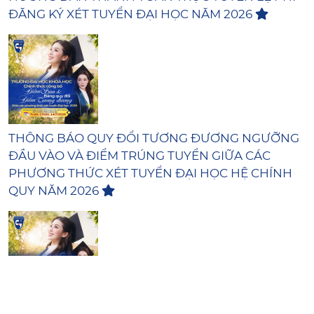
ĐĂNG KÝ XÉT TUYỂN ĐẠI HỌC NĂM 2026
THÔNG BÁO QUY ĐỔI TƯƠNG ĐƯƠNG NGƯỠNG
ĐẦU VÀO VÀ ĐIỂM TRÚNG TUYỂN GIỮA CÁC
PHƯƠNG THỨC XÉT TUYỂN ĐẠI HỌC HỆ CHÍNH
QUY NĂM 2026