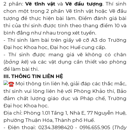
2 phần:
Vẽ tĩnh vật
và
Vẽ đầu tượng
. Thí sinh
chọn một trong 2 phần Vẽ tĩnh vật hoặc Vẽ đầu
tượng để thực hiện bài làm. Điểm đánh giá bài
thi của thí sinh được tính theo thang điểm 10 và
bình đẳng như nhau trong xét tuyển.
- Thí sinh làm bài trên giấy vẽ cỡ A3 do Trường
Đại học Khoa học, Đại học Huế cung cấp.
- Thí sinh được mang giá vẽ không có chân
(
bảng kê
) và các vật dụng cần thiết vào phòng
để làm bài thi.
III. THÔNG TIN LIÊN HỆ
Mọi thông tin liên hệ, giải đáp các thắc mắc,
thí sinh vui lòng liên hệ với Phòng Khảo thí, Bảo
đảm chất lượng giáo dục và Pháp chế, Trường
Đại học Khoa học.
Địa chỉ: Phòng 1.01 Tầng 1, Nhà E, 77 Nguyễn Huệ,
phường Thuận Hóa, Thành phố Huế.
- Điện thoại: 0234.3898420 - 0916.655.905 (
Thầy