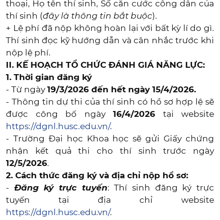
thoại, Họ tên thí sinh, Số căn cước công dân của
thí sinh (
đây là thông tin bắt buộc
).
+ Lệ phí đã nộp không hoàn lại với bất kỳ lí do gì.
Thí sinh đọc kỹ hướng dẫn và cân nhắc trước khi
nộp lệ phí.
II. KẾ HOẠCH TỔ CHỨC ĐÁNH GIÁ NĂNG LỰC:
1. Thời gian đăng ký
- Từ ngày
19/3/2026 đến hết ngày 15/4/2026.
- Thông tin dự thi của thí sinh có hồ sơ hợp lệ sẽ
được công bố ngày
16/4/2026
tại website
https://dgnl.husc.edu.vn/
.
- Trường Đại học Khoa học sẽ gửi Giấy chứng
nhận kết quả thi cho thí sinh trước ngày
12/5/2026
.
2. Cách thức đăng ký và địa chỉ nộp hồ sơ:
-
Đăng ký trực tuyến
: Thí sinh đăng ký trực
tuyến tại địa chỉ website
https://dgnl.husc.edu.vn/
.