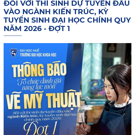
ĐỐI VỚI THÍ SINH DỰ TUYỂN ĐẦU
VÀO NGÀNH KIẾN TRÚC, KỲ
TUYỂN SINH ĐẠI HỌC CHÍNH QUY
NĂM 2026 - ĐỢT 1