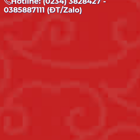
Hotline: (0234) 3828427 -
0385887111 (ĐT/Zalo)